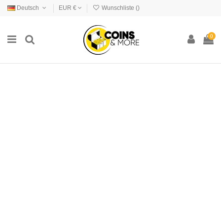
Deutsch
EUR €
Wunschliste (
)
0