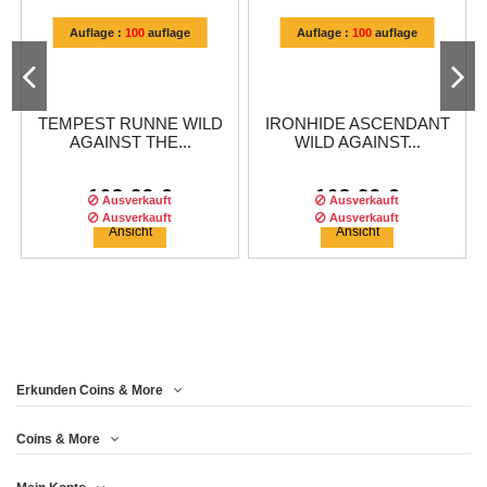
Auflage :
100
auflage
Auflage :
100
auflage
TEMPEST RUNNE WILD
IRONHIDE ASCENDANT
AGAINST THE...
WILD AGAINST...
108,29 €
108,29 €
Ausverkauft
Ausverkauft
Ausverkauft
Ausverkauft
Ansicht
Ansicht
Erkunden Coins & More
Auflage :
100
auflage
Auflage :
100
auflage
Coins & More