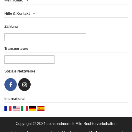
Mein Konto
SKYBREAKER WILD
TEMPEST GALLOP WILD
Hilfe & Kontakt
AGAINST THE SKY...
AGAINST THE...
Zahlung
108,29 €
108,29 €
Ansicht
Ansicht
Transporteure
Soziale Netzwerke
International
Copyright © 2024 coinsandmore.fr. Alle Rechte vorbehalten