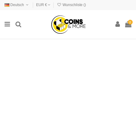
Deutsch
EUR €
Wunschliste (
)
0