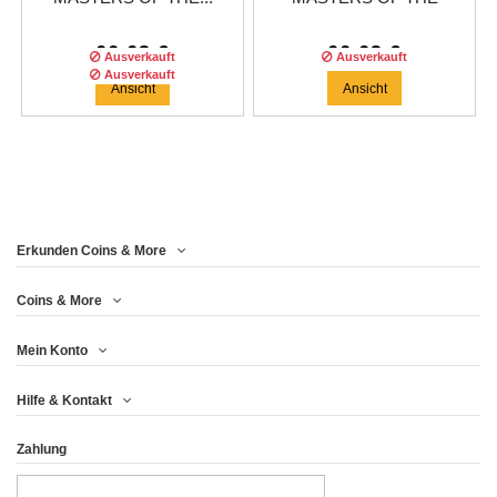
SEAS...
66,63 €
66,63 €
Ausverkauft
Ausverkauft
Ausverkauft
Ansicht
Ansicht
MEISTVERKAUFT
Erkunden Coins & More
Auflage :
500
auflage
Coins & More
Mein Konto
CANDY SHIP MASTERS
Hilfe & Kontakt
OF THE SEAS...
Zahlung
66,63 €
Ansicht