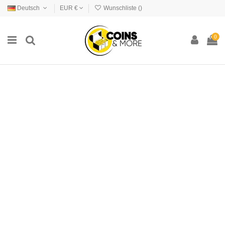
Deutsch
EUR €
Wunschliste (
)
0