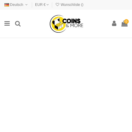
Deutsch
EUR €
Wunschliste (
)
0