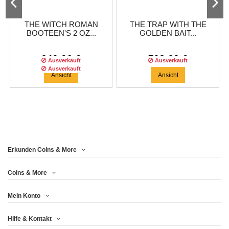
THE WITCH ROMAN
THE TRAP WITH THE
BOOTEEN'S 2 OZ...
GOLDEN BAIT...
249,96 €
708,29 €
Ausverkauft
Ausverkauft
Ausverkauft
Ansicht
Ansicht
Erkunden Coins & More
Auflage :
999
auflage
Coins & More
Mein Konto
GOLD BUG ROMAN
Hilfe & Kontakt
BOOTEEN'S COIN -...