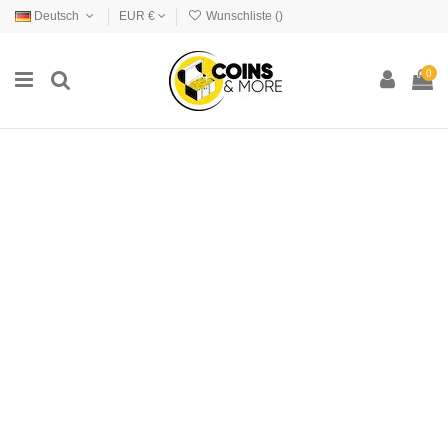
Deutsch
EUR €
Wunschliste (
)
0