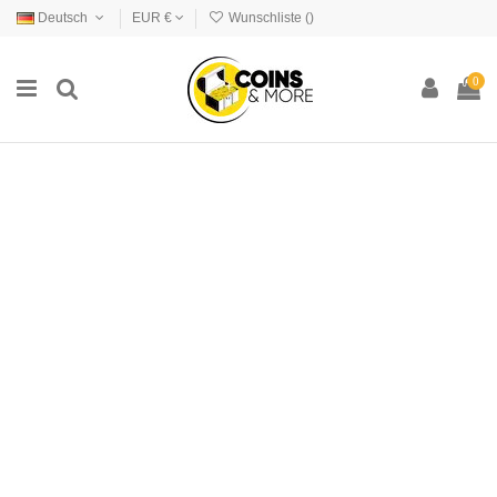
Deutsch
EUR €
Wunschliste (
)
0