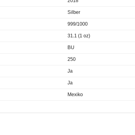
2018
Silber
999/1000
31.1 (1 oz)
BU
250
Ja
Ja
Mexiko