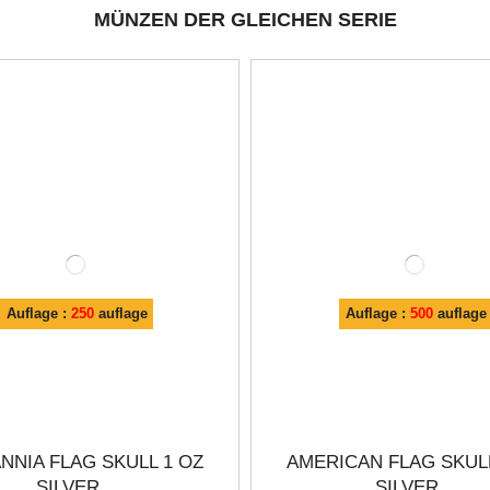
MÜNZEN DER GLEICHEN SERIE
Auflage :
250
auflage
Auflage :
500
auflage
NNIA FLAG SKULL 1 OZ
AMERICAN FLAG SKULL
SILVER...
SILVER...