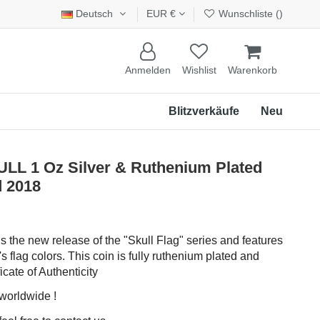
Deutsch
EUR €
Wunschliste (
)
Anmelden
Wishlist
Warenkorb
Blitzverkäufe
Neu
L 1 Oz Silver & Ruthenium Plated
d 2018
is the new release of the "Skull Flag" series and features
s flag colors. This coin is fully ruthenium plated and
icate of Authenticity
 worldwide !