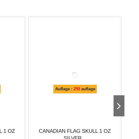
Auflage :
250
auflage
 1 OZ
CANADIAN FLAG SKULL 1 OZ
SILVER...