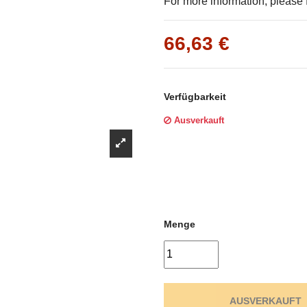
Γ
For more information, please f
66,63 €
Verfügbarkeit
Ausverkauft
Menge
AUSVERKAUFT