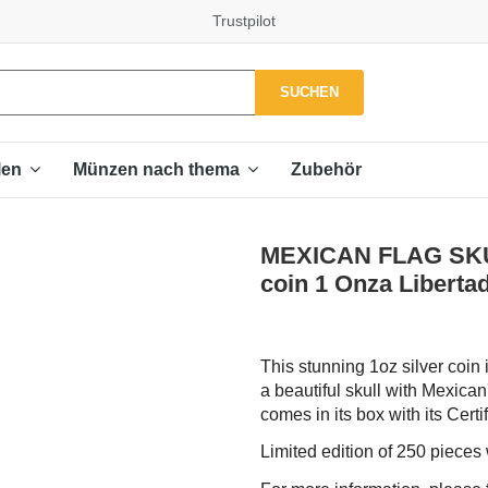
Trustpilot
SUCHEN
Zubehör
len
Münzen nach thema
MEXICAN FLAG SKUL
coin 1 Onza Liberta
This stunning 1oz silver coin 
a beautiful skull with Mexican'
comes in its box with its Certif
Limited edition of 250 pieces