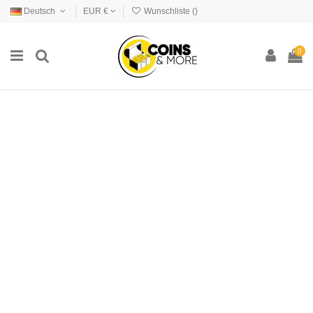
Deutsch
EUR €
Wunschliste (
)
0