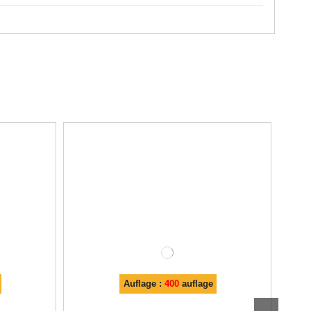
Auflage :
400
auflage