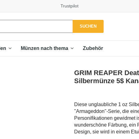
Trustpilot
SUCHEN
Zubehör
len
Münzen nach thema
GRIM REAPER Death
Silbermünze 5$ Kan
Diese unglaubliche 1 oz Sil
"Armageddon"-Serie, die eine
Personifikationen gewidmet 
wunderschöne Färbung, ein R
Design, sie wird in einem Etui