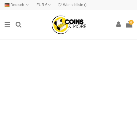
Deutsch
EUR €
Wunschliste (
)
0