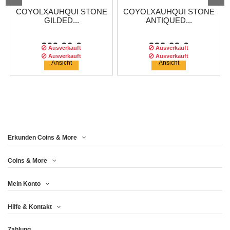
COYOLXAUHQUI STONE
COYOLXAUHQUI STONE
GILDED...
ANTIQUED...
399,96 €
333,29 €
Ausverkauft
Ausverkauft
Ausverkauft
Ausverkauft
Ausverkauft
Ansicht
Ansicht
Erkunden Coins & More
Auflage :
Auflage :
333
333
auflage
auflage
Auflage :
333
auflage
Coins & More
Mein Konto
VASUDHARA MANDALA
DENDERA ZODIAC
SAMSARA WHEEL OF
Hilfe & Kontakt
ARCHEOLOGY...
ARCHEOLOGY...
LIFE ARCHEOLOGY...
Zahlung