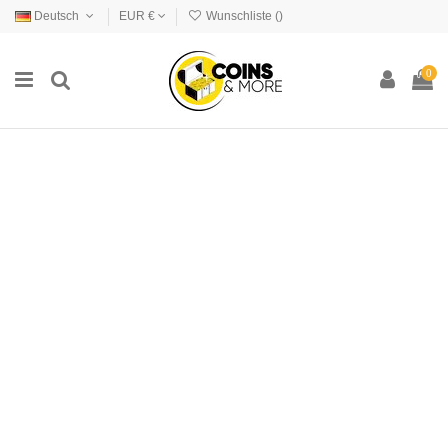
Deutsch
EUR €
Wunschliste (
)
0