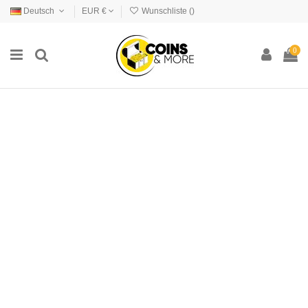
Deutsch
EUR €
Wunschliste (
)
0