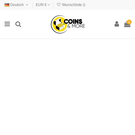
Deutsch
EUR €
Wunschliste (
)
0