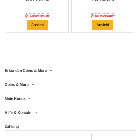
166,63 €
208,29 €
Ausverkauft
Ausverkauft
Ansicht
Ansicht
Erkunden Coins & More
Coins & More
Mein Konto
Hilfe & Kontakt
Zahlung