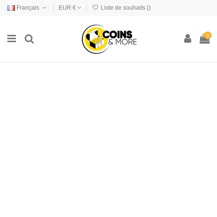
Français
EUR €
Liste de souhaits (
)
0