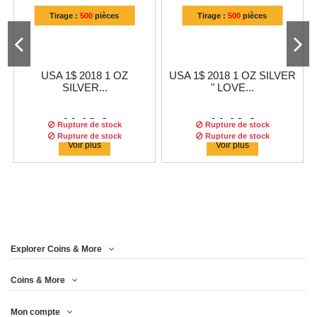
Tirage :
500
pièces
Tirage :
500
pièces
USA 1$ 2018 1 OZ
USA 1$ 2018 1 OZ SILVER
SILVER...
" LOVE...
44,13 €
44,13 €
Rupture de stock
Rupture de stock
Rupture de stock
Rupture de stock
Rupture de stock
Voir plus
Voir plus
Explorer Coins & More
Tirage :
500
pièces
Coins & More
Mon compte