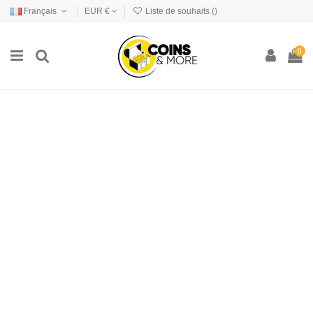
Français
EUR €
Liste de souhaits (
)
0