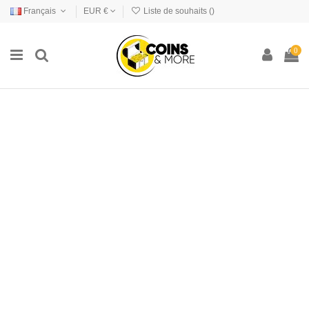
Français
EUR €
Liste de souhaits (
)
0