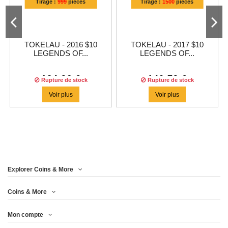
Tirage :
999
pièces
Tirage :
1500
pièces
TOKELAU - 2016 $10
TOKELAU - 2017 $10
LEGENDS OF...
LEGENDS OF...
124,96 €
140,79 €
Rupture de stock
Rupture de stock
Voir plus
Voir plus
Explorer Coins & More
Coins & More
Mon compte