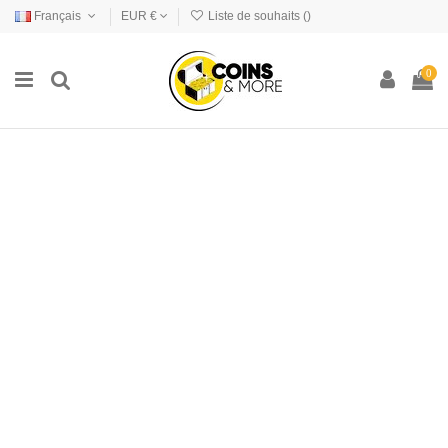
Français
EUR €
Liste de souhaits (
)
0