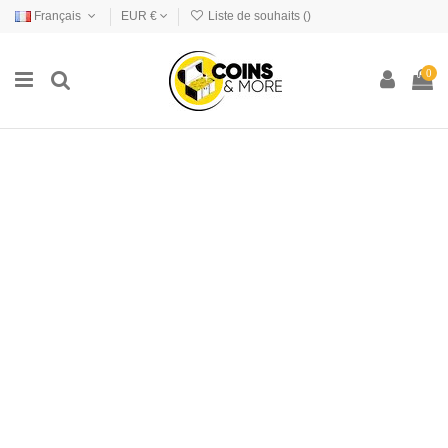
Français
EUR €
Liste de souhaits (
)
0