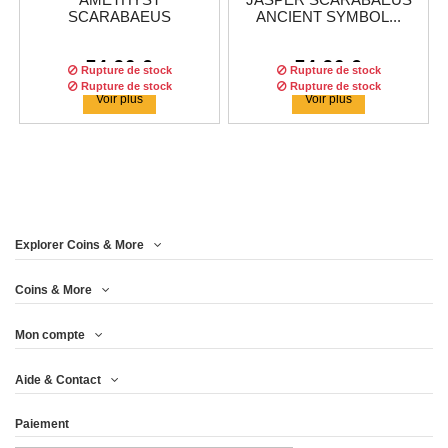
AMETHYST
JASPER SCARABAEUS
SCARABAEUS
ANCIENT SYMBOL...
ANCIENT...
74,96 €
74,96 €
Rupture de stock
Rupture de stock
Rupture de stock
Rupture de stock
Voir plus
Voir plus
Explorer Coins & More
Tirage :
999
pièces
Tirage :
500
pièces
Coins & More
Mon compte
ONYX SCARABAEUS
RUBY SCARABAEUS
Aide & Contact
ANCIENT SYMBOL...
ANCIENT SYMBOL...
Paiement
83,29 €
74,96 €