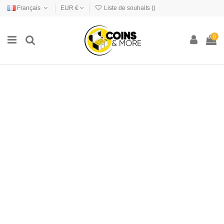
Français
EUR €
Liste de souhaits (
)
0