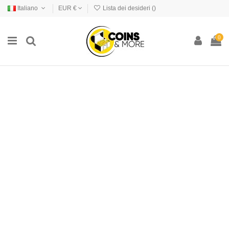
Italiano
EUR €
Lista dei desideri (
)
0