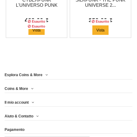
CYBERPUNK
SILKPUNK - THE PUNK
L'UNIVERSO PUNK
UNIVERSE 2...
200G...
483,29 €
358,29 €
Esaurito
Esaurito
Esaurito
Vista
Vista
Esplora Coins & More
Tiratura:
500
copie
Coins & More
Il mio account
CYBERPUNK - THE
Aiuto & Contatto
PUNK UNIVERSE 2...
Pagamento
291,63 €