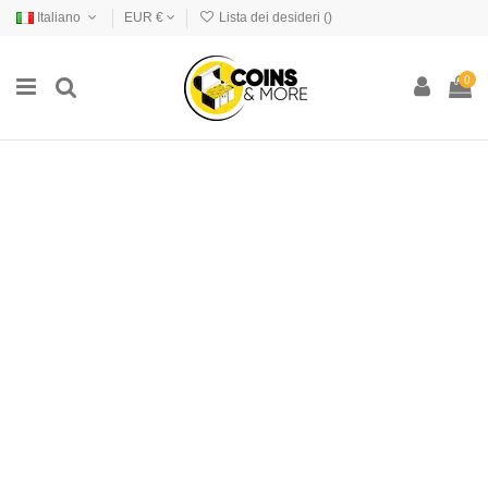
Italiano
EUR €
Lista dei desideri (
)
0