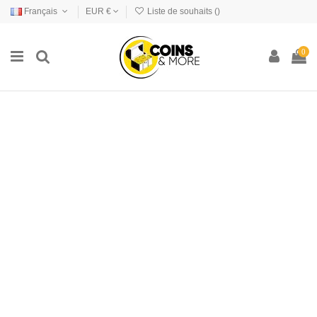
Français
EUR €
Liste de souhaits (
)
0