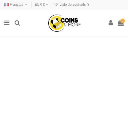
Français
EUR €
Liste de souhaits (
)
0