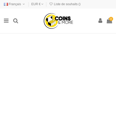
Français
EUR €
Liste de souhaits (
)
0