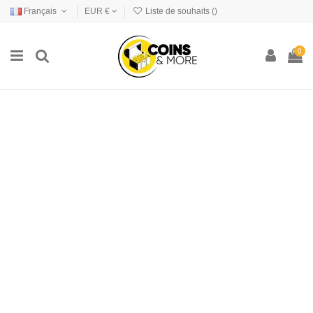
Français
EUR €
Liste de souhaits (
)
0