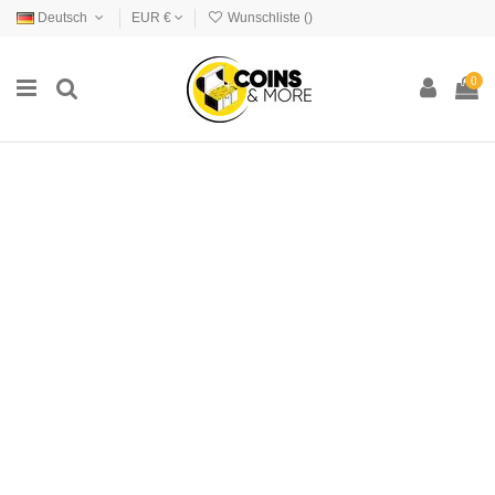
Deutsch
EUR €
Wunschliste (
)
0