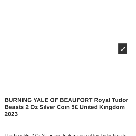
BURNING YALE OF BEAUFORT Royal Tudor
Beasts 2 Oz Silver Coin 5£ United Kingdom
2023
This beautiful 2 Oz Silver coin features one of ten Tudor Beasts –