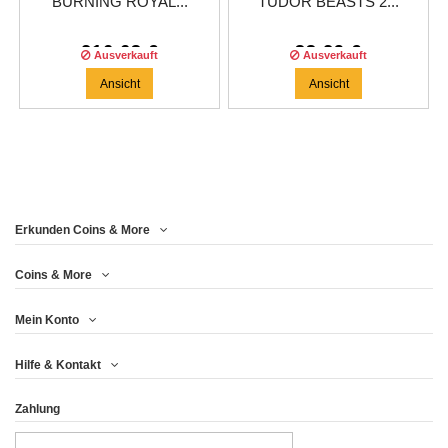
BURNING ROYAL...
TUDOR BEASTS 2...
216,63 €
33,29 €
Ausverkauft
Ausverkauft
Ansicht
Ansicht
Erkunden Coins & More
Coins & More
Mein Konto
Hilfe & Kontakt
Zahlung