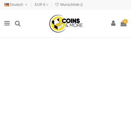
Deutsch
EUR €
Wunschliste (
)
0