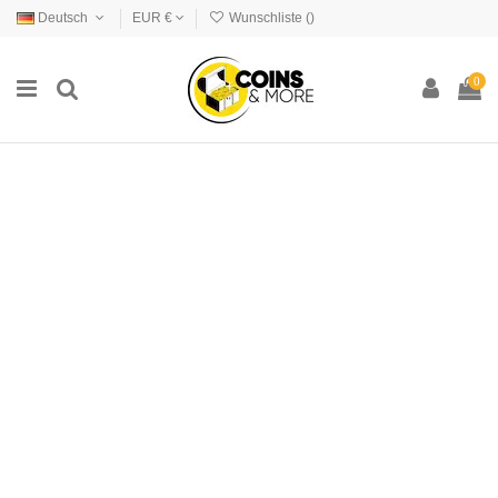
Deutsch
EUR €
Wunschliste (
)
0