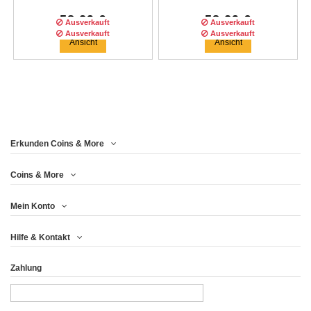
58,29 €
58,29 €
Ausverkauft
Ausverkauft
Ausverkauft
Ausverkauft
Ansicht
Ansicht
Erkunden Coins & More
Auflage :
100
auflage
Auflage :
100
auflage
Coins & More
Mein Konto
IRON MAN $1 DOLLAR
HULK RED $1 DOLLAR
Hilfe & Kontakt
2018 TUVALU...
2019 TUVALU...
Zahlung
58,29 €
58,29 €
Ansicht
Ansicht