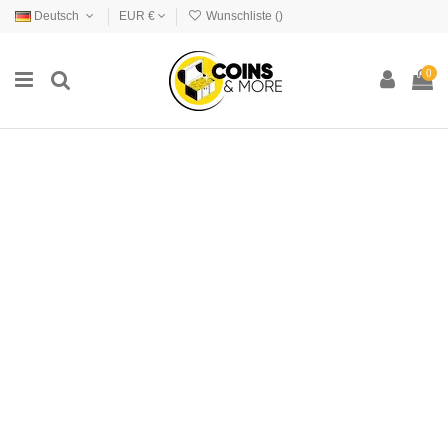
Deutsch
EUR €
Wunschliste (
)
0