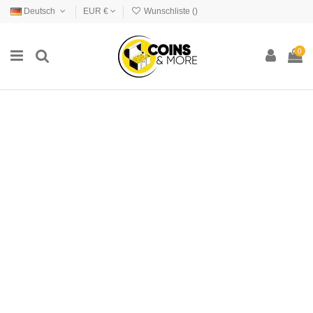
Deutsch
EUR €
Wunschliste (
)
0