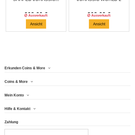
OZ...
208,29 €
208,29 €
Ausverkauft
Ausverkauft
Ansicht
Ansicht
Erkunden Coins & More
Coins & More
Mein Konto
Hilfe & Kontakt
Zahlung