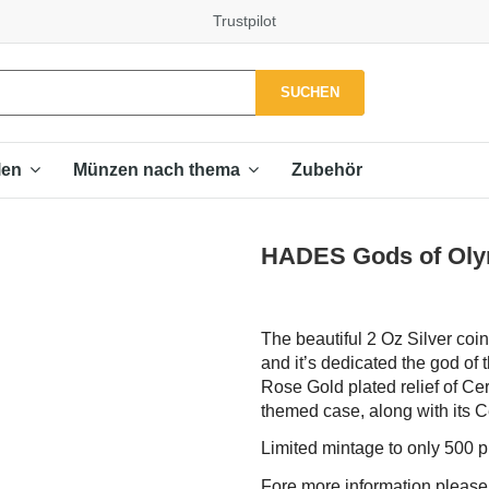
Trustpilot
SUCHEN
Zubehör
len
Münzen nach thema
HADES Gods of Olym
The beautiful 2 Oz Silver coi
and it’s dedicated the god of
Rose Gold plated relief of Ce
themed case, along with its Cer
Limited mintage to only 500 
Fore more information please f