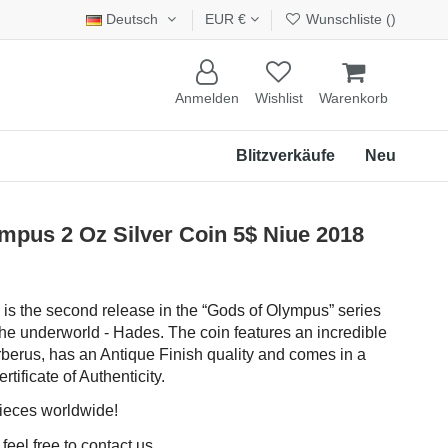
Deutsch
EUR €
Wunschliste (
)
Anmelden
Wishlist
Warenkorb
Blitzverkäufe
Neu
pus 2 Oz Silver Coin 5$ Niue 2018
n is the second release in the “Gods of Olympus” series
 the underworld - Hades. The coin features an incredible
rberus, has an Antique Finish quality and comes in a
tificate of Authenticity.
pieces worldwide!
eel free to contact us.