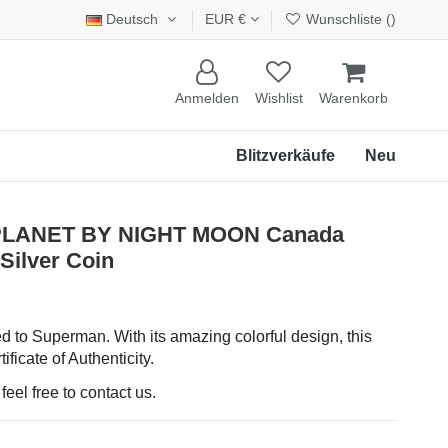
Deutsch
EUR €
Wunschliste (
)
Anmelden
Wishlist
Warenkorb
Blitzverkäufe
Neu
 PLANET BY NIGHT MOON Canada
 Silver Coin
d to Superman. With its amazing colorful design, this
ificate of Authenticity.
eel free to contact us.