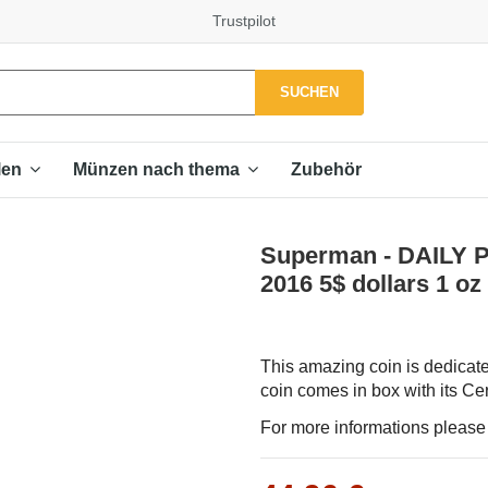
Trustpilot
SUCHEN
Zubehör
len
Münzen nach thema
Superman - DAILY
2016 5$ dollars 1 oz
This amazing coin is dedicate
coin comes in box with its Cert
For more informations please f