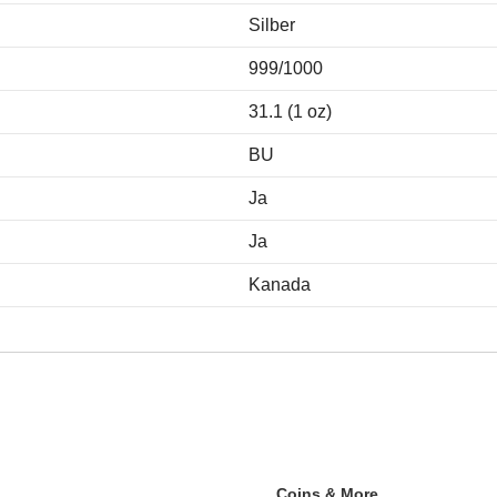
Silber
999/1000
31.1 (1 oz)
BU
Ja
Ja
Kanada
Coins & More