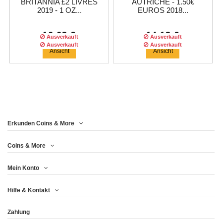
BRITANNIA £2 LIVRES
AUTRICHE - 1.50€
2019 - 1 OZ...
EUROS 2018...
16,63 €
14,13 €
Ausverkauft
Ausverkauft
Ausverkauft
Ausverkauft
Ausverkauft
Ansicht
Ansicht
Erkunden Coins & More
Coins & More
Mein Konto
1 DOLLAR 2018 - SILVER
CANADA - $5 DOLLARS
BRITANNIA £2 2018 - 1 OZ
Hilfe & Kontakt
2018 - MAPLE...
EAGLE 1...
ARGENT...
Zahlung
14,13 €
14,13 €
14,13 €