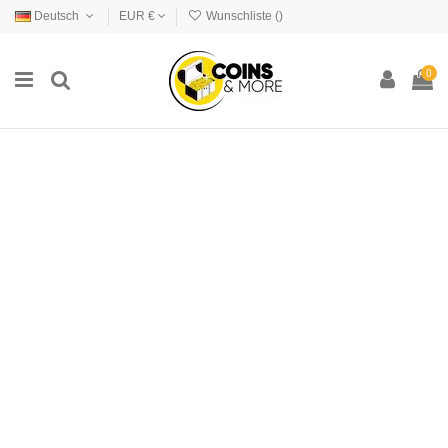
Deutsch
EUR €
Wunschliste (
)
0