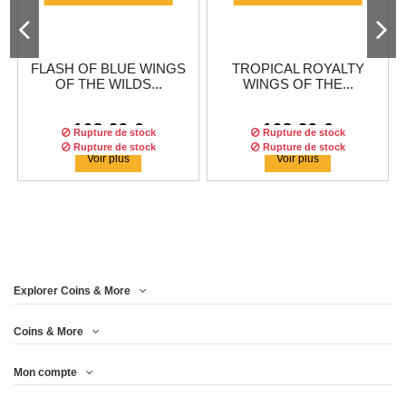
FLASH OF BLUE WINGS
TROPICAL ROYALTY
OF THE WILDS...
WINGS OF THE...
108,29 €
108,29 €
Rupture de stock
Rupture de stock
Rupture de stock
Rupture de stock
Voir plus
Voir plus
Explorer Coins & More
Tirage :
100
pièces
Tirage :
100
pièces
Coins & More
Mon compte
WHISPER OF WINGS
GRIM GAZE WINGS OF