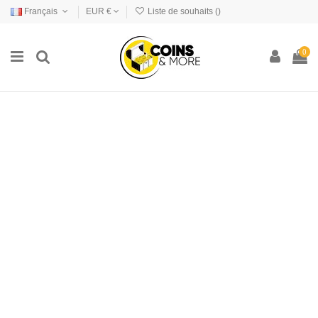
Français
EUR €
Liste de souhaits (
)
0