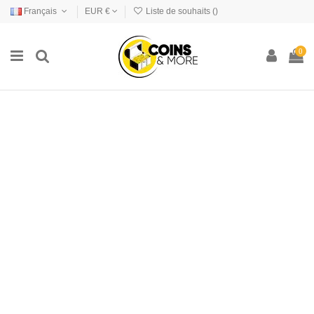
Français
EUR €
Liste de souhaits (
)
0