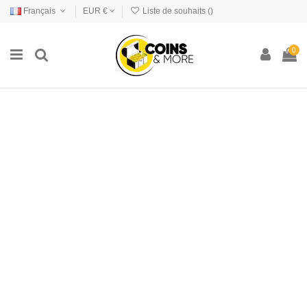
Français
EUR €
Liste de souhaits (
)
0