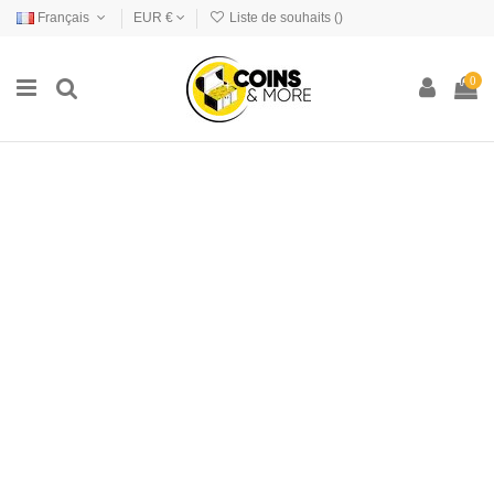
Français
EUR €
Liste de souhaits (
)
0