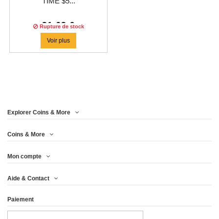
TIME $5...
31,63 €
Rupture de stock
Voir plus
Explorer Coins & More
Coins & More
Mon compte
Aide & Contact
Paiement