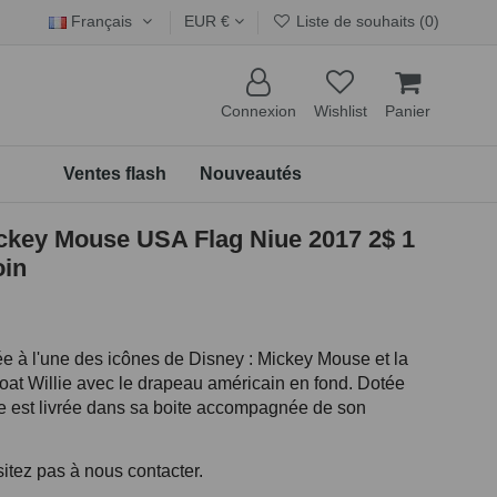
Français
EUR €
Liste de souhaits (
0
)
Connexion
Wishlist
Panier
Ventes flash
Nouveautés
ckey Mouse USA Flag Niue 2017 2$ 1
oin
ée à l'une des icônes de Disney : Mickey Mouse et la
t Willie avec le drapeau américain en fond. Dotée
ce est livrée dans sa boite accompagnée de son
sitez pas à nous contacter.