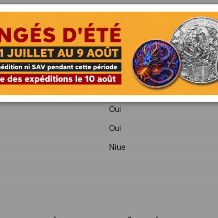
2 Dollars
Argent
999/1000
31.1 (1 oz)
Finition Antique
Oui
Oui
Niue