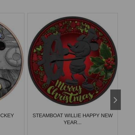
ICKEY
STEAMBOAT WILLIE HAPPY NEW
NIU
YEAR...