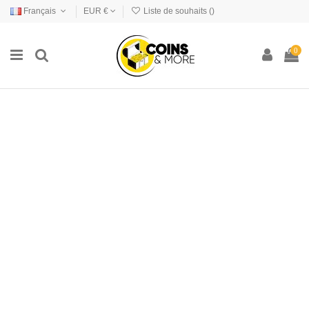
Français
EUR €
Liste de souhaits (
)
0