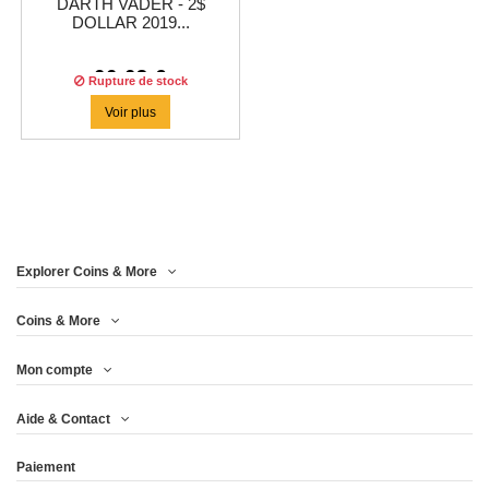
DARTH VADER - 2$
DOLLAR 2019...
66,63 €
Rupture de stock
Voir plus
Explorer Coins & More
Coins & More
Mon compte
Aide & Contact
Paiement