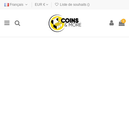
Français
EUR €
Liste de souhaits (
)
0