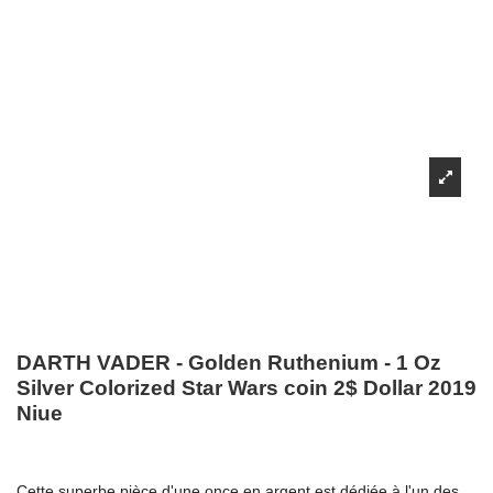
DARTH VADER - Golden Ruthenium - 1 Oz
Silver Colorized Star Wars coin 2$ Dollar 2019
Niue
Cette superbe pièce d'une once en argent est dédiée à l'un des