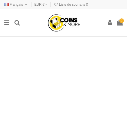
Français
EUR €
Liste de souhaits (
)
0