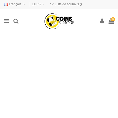
Français
EUR €
Liste de souhaits (
)
0