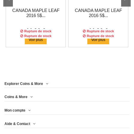
CANADA MAPLE LEAF
CANADA MAPLE LEAF
2016 5$...
2016 5$...
44,96 €
44,96 €
Rupture de stock
Rupture de stock
Rupture de stock
Rupture de stock
Voir plus
Voir plus
Explorer Coins & More
Coins & More
Mon compte
CANADA MAPLE LEAF
CANADA MAPLE LEAF
Aide & Contact
2016 5$...
2016 5$ DOLLAR...