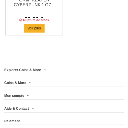
GRIM REAPER
CYBERPUNK 1 OZ...
99,96 €
Rupture de stock
Voir plus
Explorer Coins & More
Coins & More
Mon compte
Aide & Contact
Paiement