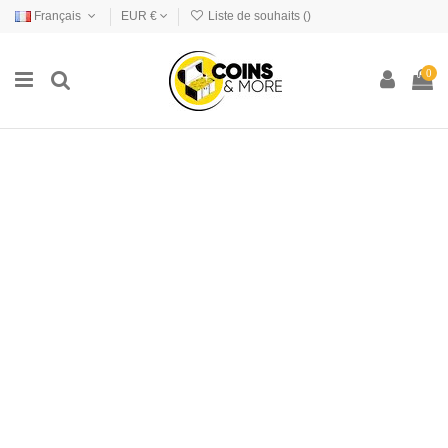
Français
EUR €
Liste de souhaits (
)
0