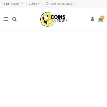
Français
EUR €
Liste de souhaits (
)
0