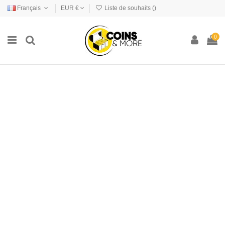
Français
EUR €
Liste de souhaits (
)
0