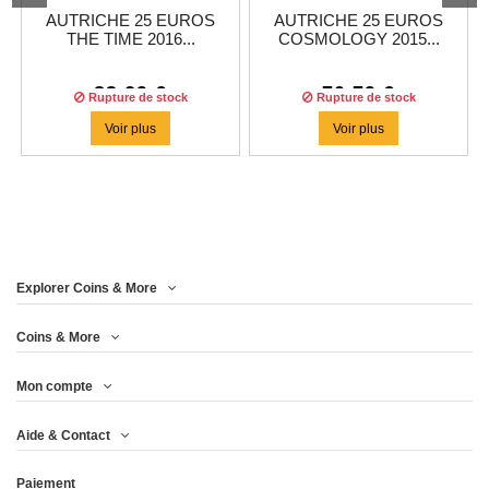
AUTRICHE 25 EUROS
AUTRICHE 25 EUROS
THE TIME 2016...
COSMOLOGY 2015...
83,29 €
70,79 €
Rupture de stock
Rupture de stock
Voir plus
Voir plus
Explorer Coins & More
Coins & More
Mon compte
Aide & Contact
Paiement