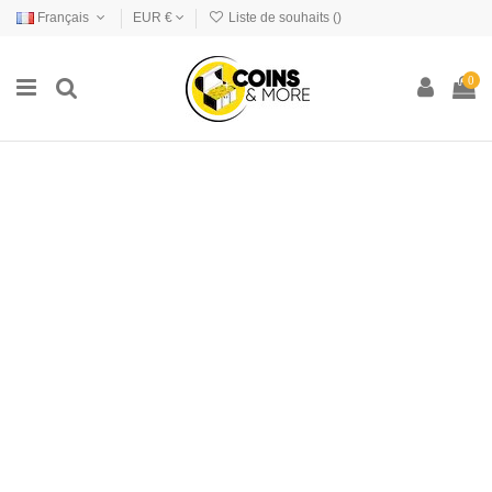
Français
EUR €
Liste de souhaits (
)
0