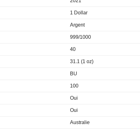
2021
1 Dollar
Argent
999/1000
40
31.1 (1 oz)
BU
100
Oui
Oui
Australie