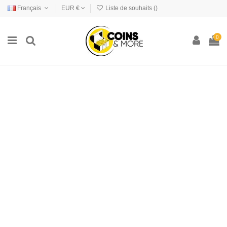
Français
EUR €
Liste de souhaits (
)
0