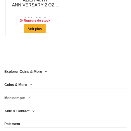
ALIEN 40TH
ANNIVERSARY 2 OZ...
141,62 €
Rupture de stock
Voir plus
Explorer Coins & More
Coins & More
Mon compte
Aide & Contact
Paiement