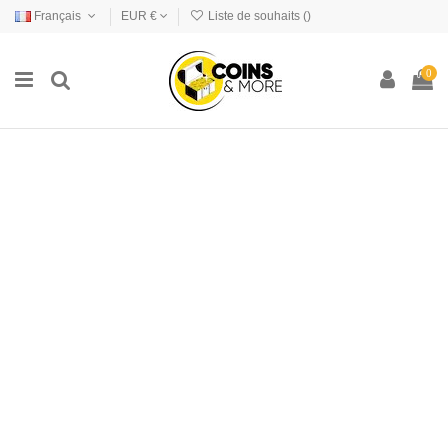
Français
EUR €
Liste de souhaits (
)
0